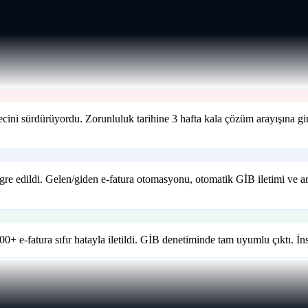
ürecini sürdürüyordu. Zorunluluk tarihine 3 hafta kala çözüm arayışı
e edildi. Gelen/giden e-fatura otomasyonu, otomatik GİB iletimi ve ar
0+ e-fatura sıfır hatayla iletildi. GİB denetiminde tam uyumlu çıktı. İns