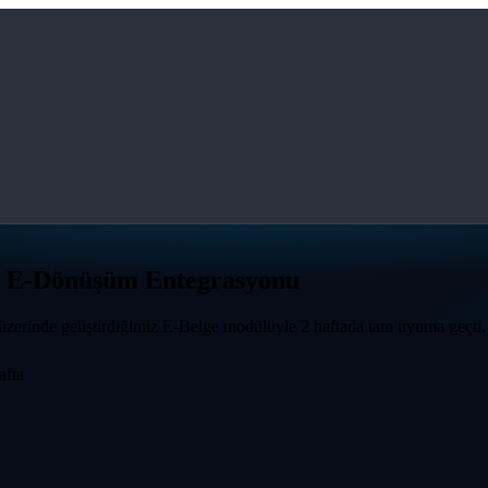
t E-Dönüşüm Entegrasyonu
 üzerinde geliştirdiğimiz E-Belge modülüyle 2 haftada tam uyuma geçti
afta