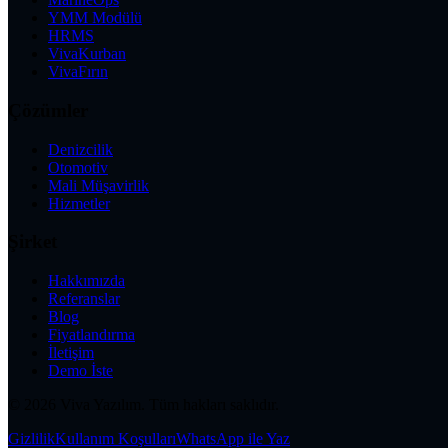
YMM Modülü
HRMS
VivaKurban
VivaFırın
Çözümler
Denizcilik
Otomotiv
Mali Müşavirlik
Hizmetler
Şirket
Hakkımızda
Referanslar
Blog
Fiyatlandırma
İletişim
Demo İste
©
2026
Viva Yazılım.
Tüm hakları saklıdır.
Gizlilik
Kullanım Koşulları
WhatsApp ile Yaz