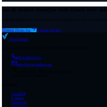
Siz de benzer sonuçlar elde etmek ister mi
E-Belge
hakkında ücretsiz demo alın, uzmanlarımız size özel planı anl
Ücretsiz Demo İste
E-Belge
Sayfası
Viva
Yazılım
Kurumsal teknoloji ortağı. 2016 kuruluş, 1994 teknik temel.
0850 480 01 61
info@vivayazilim.com
Esenler Mah. Rıfat Ilgaz Cad. No:45/1
34899 Pendik / İstanbul
Ürünler
VivaERP
E-Belge
OtoServis
MarineOps