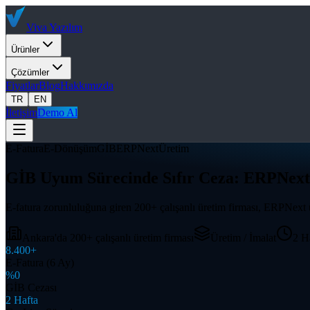
Viva
Yazılım
Ürünler
Çözümler
Fiyatlar
Blog
Hakkımızda
TR
EN
İletişim
Demo Al
E-Fatura
E-Dönüşüm
GİB
ERPNext
Üretim
GİB Uyum Sürecinde Sıfır Ceza: ERPNex
E-fatura zorunluluğuna giren 200+ çalışanlı üretim firması, ERPNext
Ankara'da 200+ çalışanlı üretim firması
Üretim / İmalat
2 H
8.400+
E-Fatura (6 Ay)
%0
GİB Cezası
2 Hafta