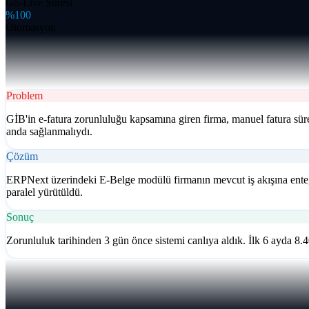
Go-Live Süresi
%100
Otomasyon
Problem
GİB'in e-fatura zorunluluğu kapsamına giren firma, manuel fatura s
anda sağlanmalıydı.
Çözüm
ERPNext üzerindeki E-Belge modülü firmanın mevcut iş akışına entegr
paralel yürütüldü.
Sonuç
Zorunluluk tarihinden 3 gün önce sistemi canlıya aldık. İlk 6 ayda 8.40