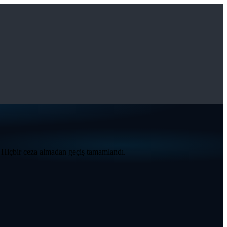
. Hiçbir ceza almadan geçiş tamamlandı.