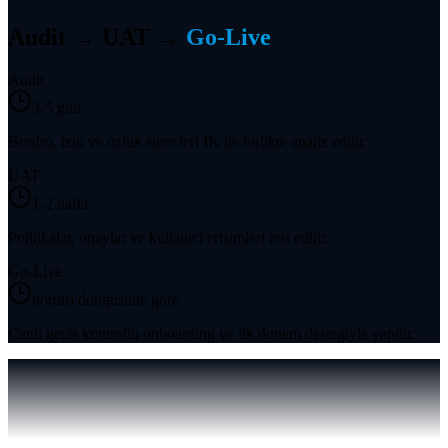
Audit → UAT →
Go-Live
Audit
3-5 gun
Bordro, izin ve ozluk surecleri IK ile birlikte analiz edilir.
UAT
1-2 hafta
Politikalar, onaylar ve kullanici erisimleri test edilir.
Go-Live
bordro dongusune gore
Canli gecis kontrollu onboarding ve ilk donem destegiyle yapilir.