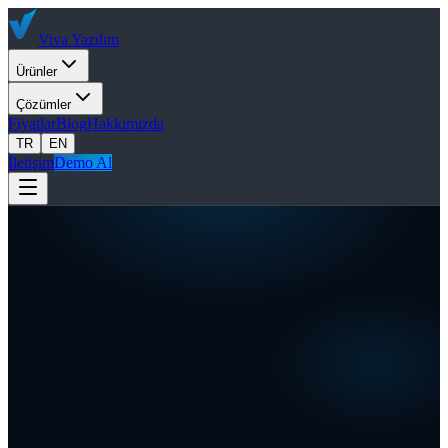
Viva
Yazılım
Ürünler
Çözümler
Fiyatlar
Blog
Hakkımızda
TR
EN
İletişim
Demo Al