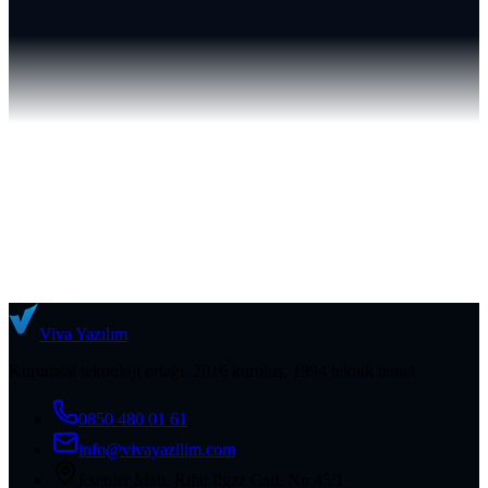
2–3 hafta
Canlı
4. hafta
Viva
Yazılım
Kurumsal teknoloji ortağı. 2016 kuruluş, 1994 teknik temel.
0850 480 01 61
info@vivayazilim.com
Esenler Mah. Rıfat Ilgaz Cad. No:45/1