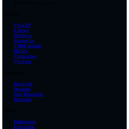
34899 Pendik / İstanbul
Ürünler
VivaERP
E-Belge
OtoServis
MarineOps
YMM Modülü
HRMS
VivaKurban
VivaFırın
Çözümler
Denizcilik
Otomotiv
Mali Müşavirlik
Hizmetler
Şirket
Hakkımızda
Referanslar