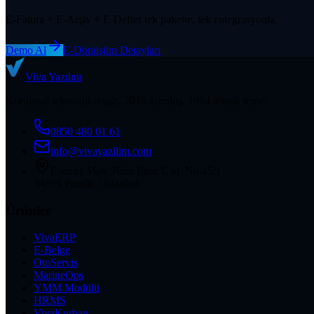
E-Fatura + E-Arşiv + E-Defter tek pakette, tek entegrasyonla.
Demo Al
E-Dönüşüm Detayları
Viva
Yazılım
Kurumsal teknoloji ortağı. 2016 kuruluş, 1994 teknik temel.
0850 480 01 61
info@vivayazilim.com
Esenler Mah. Rıfat Ilgaz Cad. No:45/1
34899 Pendik / İstanbul
Ürünler
VivaERP
E-Belge
OtoServis
MarineOps
YMM Modülü
HRMS
VivaKurban