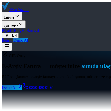
Viva
Yazılım
Ürünler
Çözümler
Fiyatlar
Blog
Hakkımızda
TR
EN
İletişim
Demo Al
GİB Onaylı
E-Arşiv Fatura — müşterinize
anında ulaşı
B2C satışlarınızda e-arşiv faturayı otomatik oluşturun, müşterinize e-pos
Demo Al
0850 480 01 61