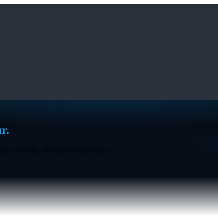
r.
ta ile iletin, 10 yıl yasal arşivleyin.