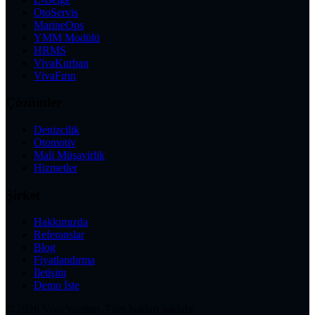
OtoServis
MarineOps
YMM Modülü
HRMS
VivaKurban
VivaFırın
Çözümler
Denizcilik
Otomotiv
Mali Müşavirlik
Hizmetler
Şirket
Hakkımızda
Referanslar
Blog
Fiyatlandırma
İletişim
Demo İste
©
2026
Viva Yazılım.
Tüm hakları saklıdır.