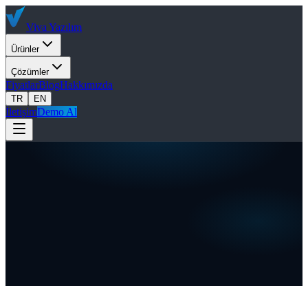
Viva
Yazılım
Ürünler
Çözümler
Fiyatlar
Blog
Hakkımızda
TR
EN
İletişim
Demo Al