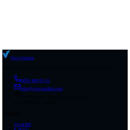
Viva
Yazılım
Kurumsal teknoloji ortağı. 2016 kuruluş, 1994 teknik temel.
0850 480 01 61
info@vivayazilim.com
Esenler Mah. Rıfat Ilgaz Cad. No:45/1
34899 Pendik / İstanbul
Ürünler
VivaERP
E-Belge