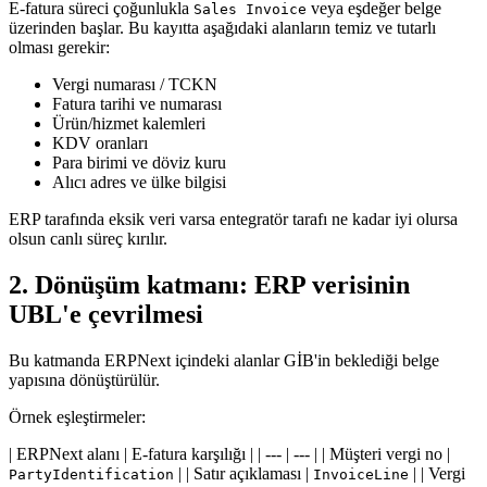
E-fatura süreci çoğunlukla
veya eşdeğer belge
Sales Invoice
üzerinden başlar. Bu kayıtta aşağıdaki alanların temiz ve tutarlı
olması gerekir:
Vergi numarası / TCKN
Fatura tarihi ve numarası
Ürün/hizmet kalemleri
KDV oranları
Para birimi ve döviz kuru
Alıcı adres ve ülke bilgisi
ERP tarafında eksik veri varsa entegratör tarafı ne kadar iyi olursa
olsun canlı süreç kırılır.
2. Dönüşüm katmanı: ERP verisinin
UBL'e çevrilmesi
Bu katmanda ERPNext içindeki alanlar GİB'in beklediği belge
yapısına dönüştürülür.
Örnek eşleştirmeler:
| ERPNext alanı | E-fatura karşılığı | | --- | --- | | Müşteri vergi no |
| | Satır açıklaması |
| | Vergi
PartyIdentification
InvoiceLine