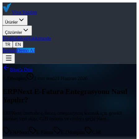
Viva
Yazılım
Ürünler
Çözümler
Fiyatlar
Blog
Hakkımızda
TR
EN
İletişim
Demo Al
Blog'a Dön
E-Dönüşüm
3 min read
21 Haziran 2026
ERPNext E-Fatura Entegrasyonu Nasıl
Yapılır?
ERPNext üzerinde e-fatura entegrasyonu kurmak için gerekli
adımlar, veri akışı, GİB uyumu ve canlıya geçiş planı.
ERPNext
E-Fatura
E-Dönüşüm
GİB