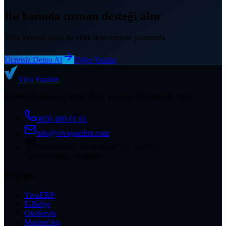
Bu konuda uzman desteği alın
Viva Yazılım ekibi 30 yıllık deneyimiyle yanınızda.
Ücretsiz Demo Al
Diğer Yazılar
Viva
Yazılım
Kurumsal teknoloji ortağı. 2016 kuruluş, 1994 teknik temel.
0850 480 01 61
info@vivayazilim.com
Esenler Mah. Rıfat Ilgaz Cad. No:45/1
34899 Pendik / İstanbul
Ürünler
VivaERP
E-Belge
OtoServis
MarineOps