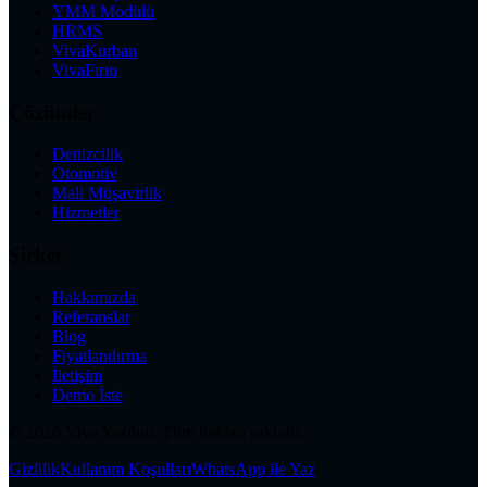
YMM Modülü
HRMS
VivaKurban
VivaFırın
Çözümler
Denizcilik
Otomotiv
Mali Müşavirlik
Hizmetler
Şirket
Hakkımızda
Referanslar
Blog
Fiyatlandırma
İletişim
Demo İste
©
2026
Viva Yazılım.
Tüm hakları saklıdır.
Gizlilik
Kullanım Koşulları
WhatsApp ile Yaz